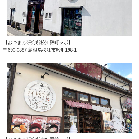
【おつまみ研究所松江殿町ラボ】
〒690-0887 島根県松江市殿町198-1