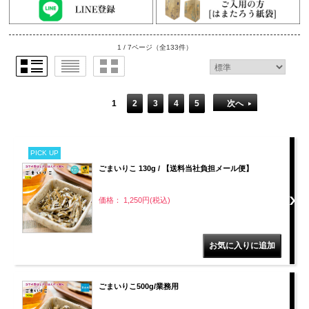
1 / 7ページ
（全133件）
1
2
3
4
5
次へ
PICK UP
ごまいりこ 130g / 【送料当社負担メール便】
価格： 1,250円(税込)
ごまいりこ500g/業務用