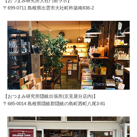
【おつまみ研究所大社門前ラボ】
〒699-0711 島根県出雲市大社町杵築南836-2
【おつまみ研究所隠岐出張所(京見屋分店内)】
〒685-0014 島根県隠岐郡隠岐の島町西町八尾3-81