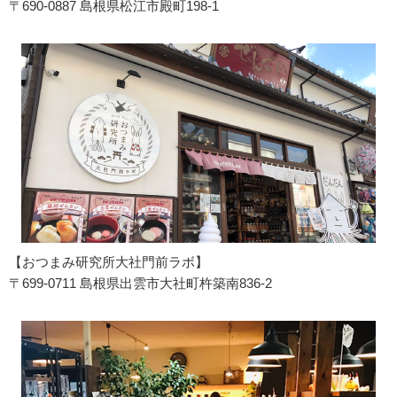
〒690-0887 島根県松江市殿町198-1
【おつまみ研究所大社門前ラボ】
〒699-0711 島根県出雲市大社町杵築南836-2