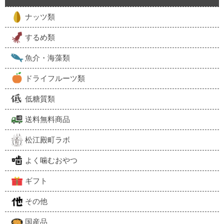
ナッツ類
するめ類
魚介・海藻類
ドライフルーツ類
低糖質類
送料無料商品
松江殿町ラボ
よく噛むおやつ
ギフト
その他
国産品