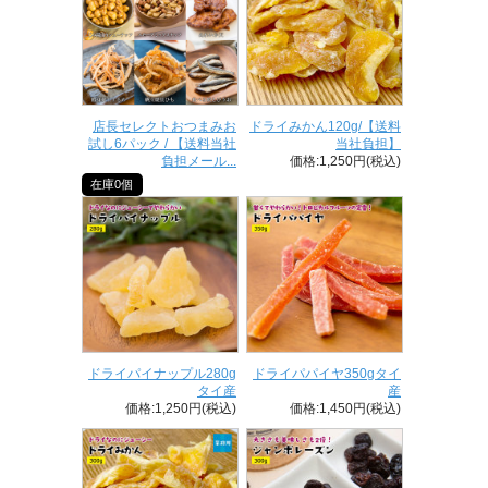
店長セレクトおつまみお
ドライみかん120g/【送料
試し6パック / 【送料当社
当社負担】
負担メール...
価格:1,250円(税込)
在庫0個
ドライパイナップル280g
ドライパパイヤ350gタイ
タイ産
産
価格:1,250円(税込)
価格:1,450円(税込)