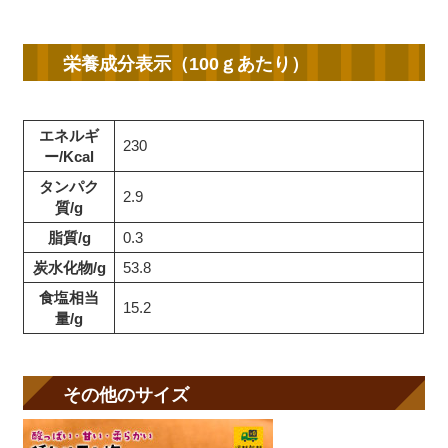
栄養成分表示（100ｇあたり）
エネルギ
230
ー/Kcal
タンパク
2.9
質/g
脂質/g
0.3
炭水化物/g
53.8
食塩相当
15.2
量/g
その他のサイズ