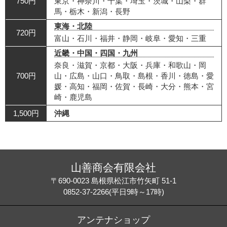
750円
東京・神奈川・千葉・埼玉・茨城・山梨・群
馬・栃木・新潟・長野
東海・北陸
720円
富山・石川・福井・静岡・岐阜・愛知・三重
近畿・中国・四国・九州
奈良・滋賀・京都・大阪・兵庫・和歌山・岡
700円
山・広島・山口・鳥取・島根・香川・徳島・愛
媛・高知・福岡・佐賀・長崎・大分・熊本・宮
崎・鹿児島
1,500円
沖縄
山善商会有限会社
〒690-0023 島根県松江市竹矢町 51-1
0852-37-2266(平日9時～17時)
アンテナショップ