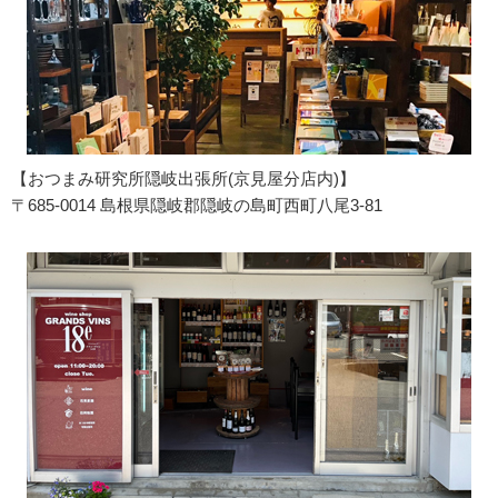
【おつまみ研究所隠岐出張所(京見屋分店内)】
〒685-0014 島根県隠岐郡隠岐の島町西町八尾3-81