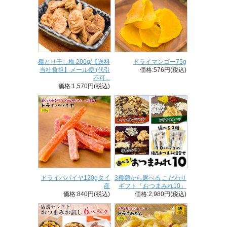
種とり干し梅 200g/【送料
ドライマンゴー75g
当社負担】メール便 (代引
価格:576円(税込)
不可...
価格:1,570円(税込)
ドライパパイヤ120gタイ
3種類から選べる こだわり
産
ギフト「おつまみれ10」
価格:840円(税込)
価格:2,980円(税込)