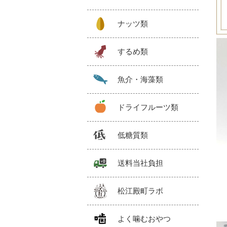
ナッツ類
するめ類
魚介・海藻類
ドライフルーツ類
低糖質類
送料当社負担
松江殿町ラボ
よく噛むおやつ