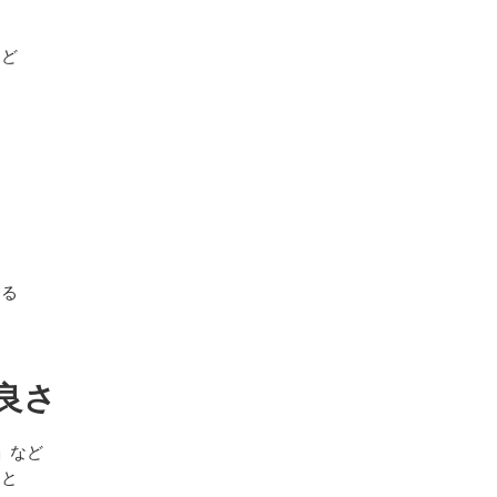
など
える
の良さ
」など
ると