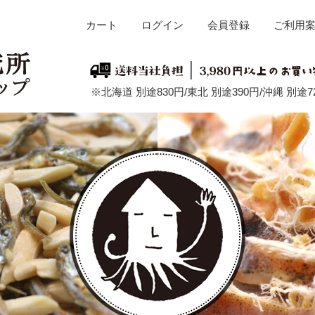
カート
ログイン
会員登録
ご利用
※北海道 別途830円/東北 別途390円/沖縄 別