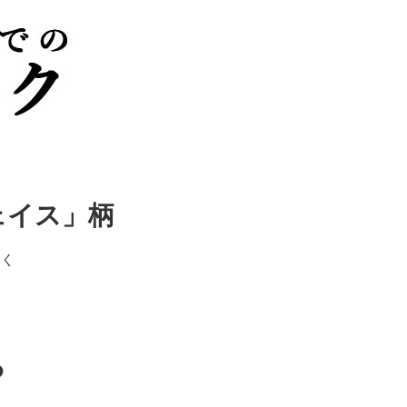
ェイス」柄
すく
る