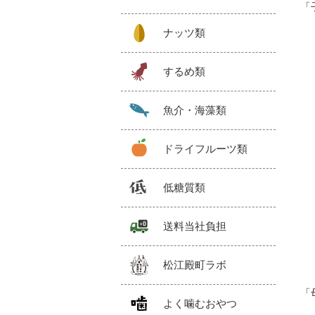
「
ナッツ類
するめ類
魚介・海藻類
ドライフルーツ類
低糖質類
送料当社負担
松江殿町ラボ
「
よく噛むおやつ