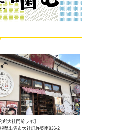
究所大社門前ラボ】
1 島根県出雲市大社町杵築南836-2