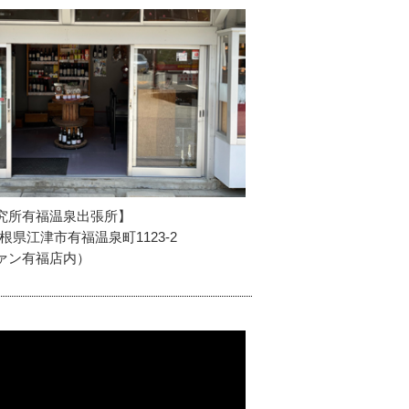
究所有福温泉出張所】
6 島根県江津市有福温泉町1123-2
ァン有福店内）