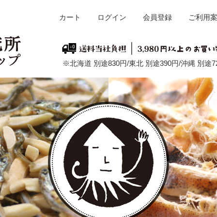
カート
ログイン
会員登録
ご利用
※北海道 別途830円/東北 別途390円/沖縄 別