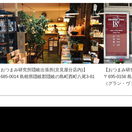
【おつまみ研究所隠岐出張所(京見屋分店内)】
【おつまみ研
685-0014 島根県隠岐郡隠岐の島町西町八尾3-81
〒695-015
（グラン・ヴ