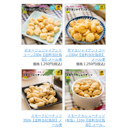
ポタージュジャイアント
辛マヨジャイアントコー
コーン230g【送料当社負
ン230g/【送料当社負担】
担】メール便
メール便
価格:1,250円(税込)
価格:1,250円(税込)
スモークピーナッツ
スモークカシューナッツ
350g【送料当社負担】メ
(有塩）110g【送料当社負
ール便
担】メール...