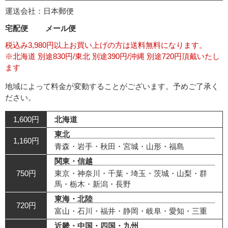
運送会社：日本郵便
宅配便
メール便
税込み3,980円以上お買い上げの方は送料無料になります。
※北海道 別途830円/東北 別途390円/沖縄 別途720円頂戴いたし
ます
地域によって料金が変動することがございます。予めご了承く
ださい。
1,600円
北海道
東北
1,160円
青森・岩手・秋田・宮城・山形・福島
関東・信越
750円
東京・神奈川・千葉・埼玉・茨城・山梨・群
馬・栃木・新潟・長野
東海・北陸
720円
富山・石川・福井・静岡・岐阜・愛知・三重
近畿・中国・四国・九州