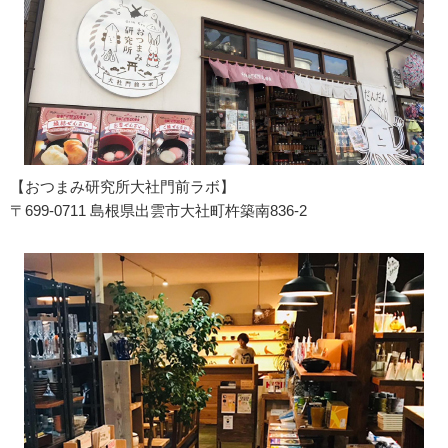
【おつまみ研究所大社門前ラボ】
〒699-0711 島根県出雲市大社町杵築南836-2