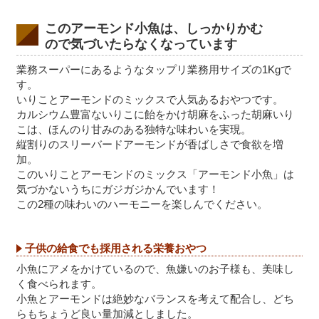
このアーモンド小魚は、しっかりかむ
ので気づいたらなくなっています
業務スーパーにあるようなタップリ業務用サイズの1Kgで
す。
いりことアーモンドのミックスで人気あるおやつです。
カルシウム豊富ないりこに飴をかけ胡麻をふった胡麻いり
こは、ほんのり甘みのある独特な味わいを実現。
縦割りのスリーバードアーモンドが香ばしさで食欲を増
加。
このいりことアーモンドのミックス「アーモンド小魚」は
気づかないうちにガジガジかんでいます！
この2種の味わいのハーモニーを楽しんでください。
子供の給食でも採用される栄養おやつ
小魚にアメをかけているので、魚嫌いのお子様も、美味し
く食べられます。
小魚とアーモンドは絶妙なバランスを考えて配合し、どち
らもちょうど良い量加減としました。