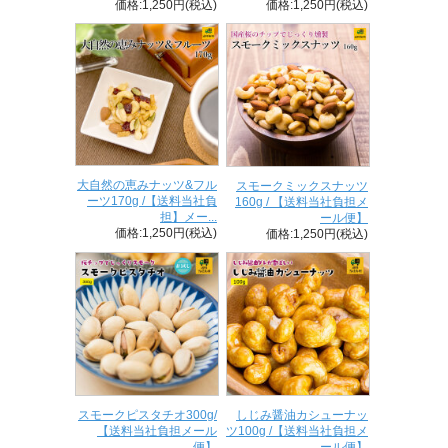
価格:1,250円(税込)
価格:1,250円(税込)
大自然の恵みナッツ&フル
スモークミックスナッツ
ーツ170g /【送料当社負
160g / 【送料当社負担メ
担】メー...
ール便】
価格:1,250円(税込)
価格:1,250円(税込)
スモークピスタチオ300g/
しじみ醤油カシューナッ
【送料当社負担メール
ツ100g /【送料当社負担メ
便】
ール便】