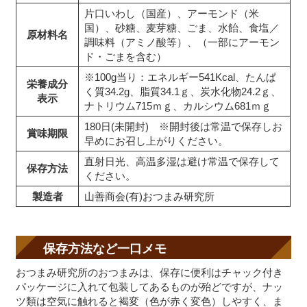
片口いわし（国産）、アーモンド（米
国）、砂糖、麦芽糖、ごま、水飴、食塩／
原材料名
調味料（アミノ酸等）、（一部にアーモン
ド・ごまを含む）
※100g当り：エネルギー541Kcal、たんぱ
栄養成分
く質34.2g、脂質34.1ｇ、炭水化物24.2ｇ、
表示
ナトリウム715ｍｇ、カルシウム681ｍｇ
180日(未開封) ※開封後は常温で保存しお
賞味期限
早めにお召し上がりください。
直射日光、高温多湿は避け常温で保存して
保存方法
ください。
製造者
山善商会(有)おつまみ研究所
保存方法など一口メモ
おつまみ研究所のおつまみは、保存に便利はチャック付き
パッケージに入れて包装してあるものが殆どですが、ナッ
ツ類は空気に触れると褐変（色が赤く変色）しやすく、ま