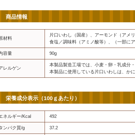
商品情報
片口いわし（国産）、アーモンド（アメ
原材料
食塩／調味料（アミノ酸等）、（一部に
内容量
90g
本製品製造工場では、小麦・卵・乳成分
アレルゲン
本製品に使用している片口いわしは、か
栄養成分表示（100ｇあたり）
エネルギー/Kcal
492
タンパク質/g
37.2