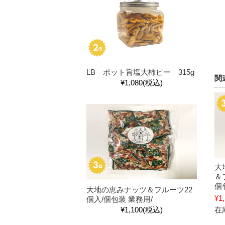
LB ポット旨塩大柿ピー 315g
関
¥1,080
(税込)
大
＆
個
大地の恵みナッツ＆フルーツ22
¥1
個入/個包装 業務用/
¥1,100
(税込)
在庫