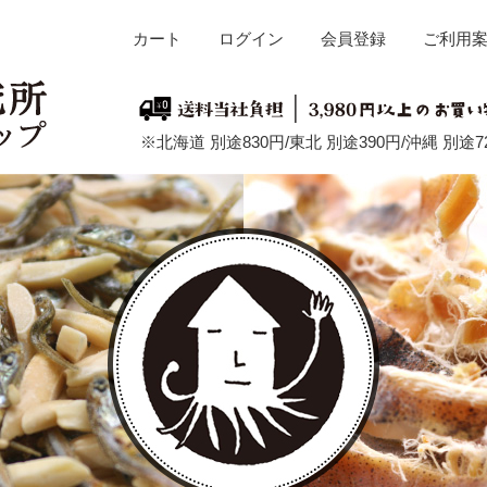
カート
ログイン
会員登録
ご利用
※北海道 別途830円/東北 別途390円/沖縄 別