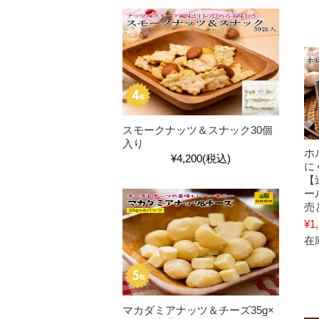
スモークナッツ＆スナック30個
入り
ホ
¥4,200
(税込)
に
【
ー
売
¥1
在庫
マカダミアナッツ＆チーズ35g×