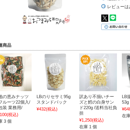
レビューは
連商品
地の恵みナッツ
LBのりセサミ95g
訳あり不揃いチー
LB
フルーツ22個入/
スタンドパック
ズと鱈の白身サン
53g
包装 業務用/
ド220g /送料当社負
¥432
(税込)
¥64
担
,100
(税込)
在庫
¥1,250
(税込)
 3 個
在庫 1 個