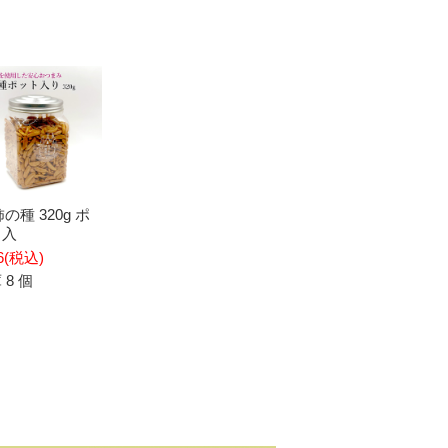
柿の種 320g ポ
ト入
6
(税込)
 8 個