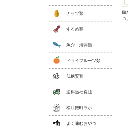
飴
ナッツ類
つ
するめ類
魚介・海藻類
ドライフルーツ類
低糖質類
送料当社負担
松江殿町ラボ
よく噛むおやつ