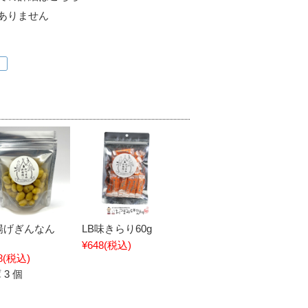
ありません
揚げぎんなん
LB味きらり60g
¥648
(税込)
8
(税込)
 3 個