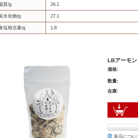
脂質/g
26.1
炭水化物/g
27.1
食塩相当量/g
1.8
LBアーモン
価格:
数量:
在庫:
返品につい