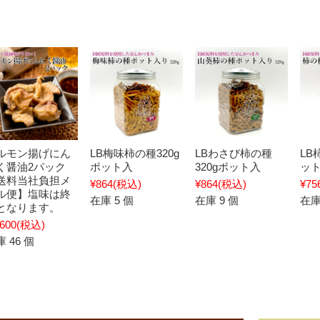
ルモン揚げにん
LB梅味柿の種320g
LBわさび柿の種
LB
く醤油2パック
ポット入
320gポット入
ッ
送料当社負担メ
¥864
(税込)
¥864
(税込)
¥75
ル便】塩味は終
在庫 5 個
在庫 9 個
在庫
となります。
,600
(税込)
 46 個