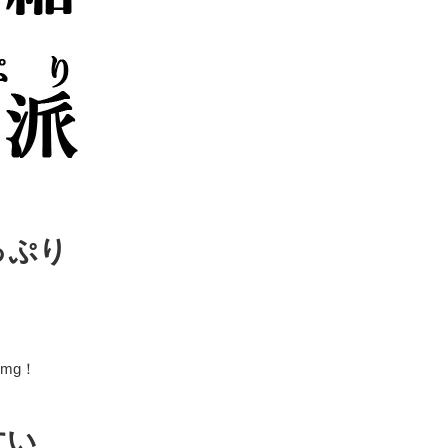
っぷり
用
mg！
すい