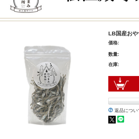
LB国産おや
価格:
数量:
在庫:
返品につい