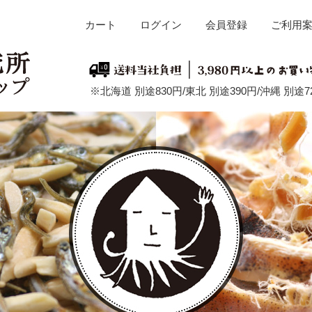
カート
ログイン
会員登録
ご利用
※北海道 別途830円/東北 別途390円/沖縄 別