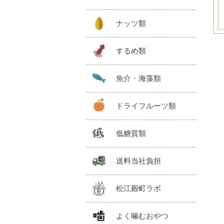
ナッツ類
するめ類
魚介・海藻類
ドライフルーツ類
低糖質類
送料当社負担
松江殿町ラボ
よく噛むおやつ