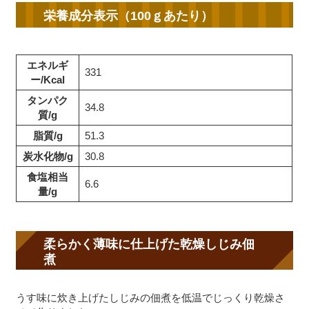
栄養成分表示（100ｇあたり）
エネルギ
331
ー/Kcal
タンパク
34.8
質/g
脂質/g
51.3
炭水化物/g
30.8
食塩相当
6.6
量/g
柔らかく薄味に仕上げた乾燥しじみ佃
煮
うす味に炊き上げたしじみの佃煮を低温でじっくり乾燥さ