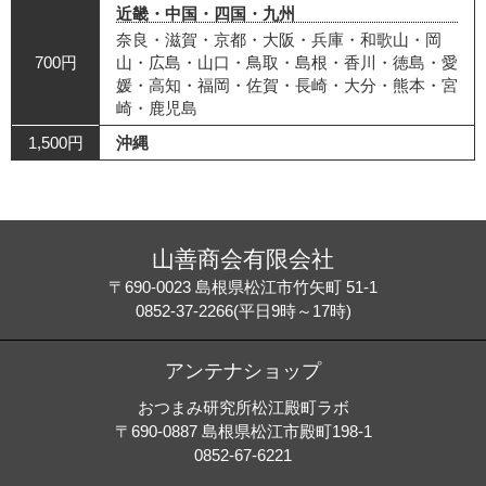
近畿・中国・四国・九州
奈良・滋賀・京都・大阪・兵庫・和歌山・岡
700円
山・広島・山口・鳥取・島根・香川・徳島・愛
媛・高知・福岡・佐賀・長崎・大分・熊本・宮
崎・鹿児島
1,500円
沖縄
山善商会有限会社
〒690-0023 島根県松江市竹矢町 51-1
0852-37-2266(平日9時～17時)
アンテナショップ
おつまみ研究所松江殿町ラボ
〒690-0887 島根県松江市殿町198-1
0852-67-6221