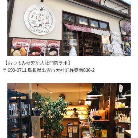
【おつまみ研究所大社門前ラボ】
〒699-0711 島根県出雲市大社町杵築南836-2