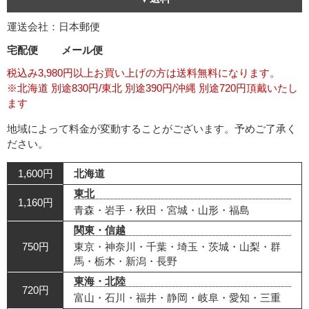
運送会社：日本郵便
宅配便
メール便
税込み3,980円以上お買い上げの方は送料無料になります。
※北海道 別途830円/東北 別途390円/沖縄 別途720円頂戴いたし
ます
地域によって料金が変動することがございます。予めご了承く
ださい。
1,600円
北海道
東北
1,160円
青森・岩手・秋田・宮城・山形・福島
関東・信越
750円
東京・神奈川・千葉・埼玉・茨城・山梨・群
馬・栃木・新潟・長野
東海・北陸
720円
富山・石川・福井・静岡・岐阜・愛知・三重