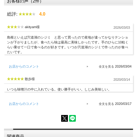
お客様の声（2件）
総評:
4.0
akityam様
2026/03/03
島根といえば宍道湖のシジミ と思って買ったので産地が違ってかなりテンショ
ンが下がりましたが、食べたら味は最高に美味しかったです。手のひらに10粒く
らい乗せて一口で食べるのが好きです。いつか宍道湖のシジミで作ったのが食べ
たいです。
お店からのコメント
2026/03/04
散歩様
2020/03/14
いつも味噌汁の中に入れている。使い勝手がいい。しじみ美味しい。
お店からのコメント
2020/03/17
関連商品