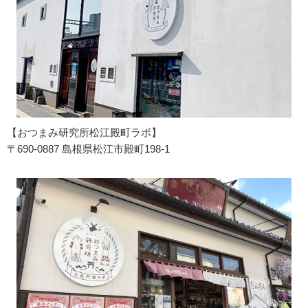
【おつまみ研究所松江殿町ラボ】
〒690-0887 島根県松江市殿町198-1