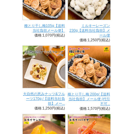
種とり干し梅105g【送料
ミルキーレーズン
当社負担メール便】
230g【送料当社負担】メ
価格:1,070円(税込)
ール便
価格:1,250円(税込)
大自然の恵みナッツ&フル
種とり干し梅 200g/【送料
ーツ170g /【送料当社負
当社負担】メール便 (代引
担】メー...
不可...
価格:1,250円(税込)
価格:1,570円(税込)