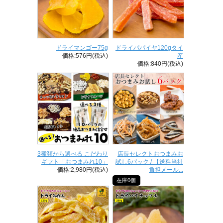
ドライマンゴー75g
ドライパパイヤ120gタイ
価格:576円(税込)
産
価格:840円(税込)
3種類から選べる こだわり
店長セレクトおつまみお
ギフト「おつまみれ10」
試し6パック / 【送料当社
価格:2,980円(税込)
負担メール...
在庫0個