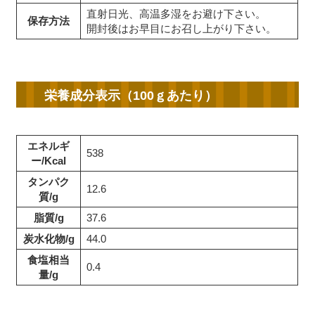
直射日光、高温多湿をお避け下さい。
保存方法
開封後はお早目にお召し上がり下さい。
栄養成分表示（100ｇあたり）
エネルギ
538
ー/Kcal
タンパク
12.6
質/g
脂質/g
37.6
炭水化物/g
44.0
食塩相当
0.4
量/g