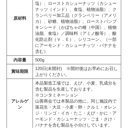
塩）、ローストカシューナッツ（カシュー
ナッツ（インド）、食塩、植物油脂）、ク
ランベリー加工品（クランベリー（アメリ
原材料
カ）、砂糖、植物油脂）、ローストパンプ
キンシード（かぼちゃの種（中国）、植物
油脂、食塩）／調味料（アミノ酸等）、酸
化防止剤（Ｖ．Ｅ）、シリコーン、（一部
にアーモンド・カシューナッツ・バナナを
含む）
内容量
500g
120日(未開封) ※開封後はお早めにお召し
賞味期限
上がりください。
本品製造工場では、えび、小麦、乳成分を
含む製品を生産しております。
※コンタミネーション
アレルゲ
山善商会では本製品の他に、同じ施設内で
ン
落花生・大豆・小麦・卵・クルミ・オレン
ジ・リンゴ・イカ・たこ・えび・かに・ア
ーモンド・カシューナッツ・ごま・さけ・
バナナを含む製品を小分けしています。