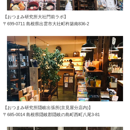
【おつまみ研究所大社門前ラボ】
〒699-0711 島根県出雲市大社町杵築南836-2
【おつまみ研究所隠岐出張所(京見屋分店内)】
〒685-0014 島根県隠岐郡隠岐の島町西町八尾3-81