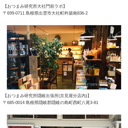
【おつまみ研究所大社門前ラボ】
〒699-0711 島根県出雲市大社町杵築南836-2
【おつまみ研究所隠岐出張所(京見屋分店内)】
〒685-0014 島根県隠岐郡隠岐の島町西町八尾3-81