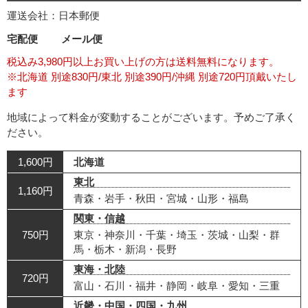
運送会社：日本郵便
宅配便
メール便
税込み3,980円以上お買い上げの方は送料無料になります。
※北海道 別途830円/東北 別途390円/沖縄 別途720円頂戴いたし
ます
地域によって料金が変動することがございます。予めご了承く
ださい。
1,600円
北海道
東北
1,160円
青森・岩手・秋田・宮城・山形・福島
関東・信越
750円
東京・神奈川・千葉・埼玉・茨城・山梨・群
馬・栃木・新潟・長野
東海・北陸
720円
富山・石川・福井・静岡・岐阜・愛知・三重
近畿・中国・四国・九州