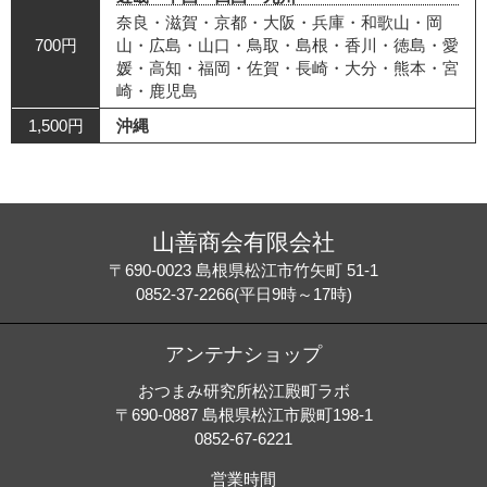
奈良・滋賀・京都・大阪・兵庫・和歌山・岡
700円
山・広島・山口・鳥取・島根・香川・徳島・愛
媛・高知・福岡・佐賀・長崎・大分・熊本・宮
崎・鹿児島
1,500円
沖縄
山善商会有限会社
〒690-0023 島根県松江市竹矢町 51-1
0852-37-2266(平日9時～17時)
アンテナショップ
おつまみ研究所松江殿町ラボ
〒690-0887 島根県松江市殿町198-1
0852-67-6221
営業時間