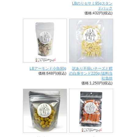
LBのりセサミ95gスタン
ドパック
価格:432円(税込)
LBアーモンド小魚90g
訳あり不揃いチーズと鱈
価格:648円(税込)
の白身サンド220g /送料当
社負担
価格:1,250円(税込)