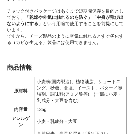
チャック付きパッケージはあくまで短期間保存を目的とし
ており、
「乾燥や外気に触れるのを防ぐ」「中身が飛び出
ないようにする」
という用途で使用することを前提にして
います。
ですから、チーズ製品のように空気に触れるとすぐ劣化す
る（カビが生える）製品には使用できません。
商品情報
小麦粉(国内製造)、植物油脂、ショートニ
ング、砂糖、食塩、イースト、バター／膨
原材料
張剤、調味料(アミノ酸等)、(一部に小麦・
乳成分・大豆を含む)
内容量
135g
アレルゲ
小麦・乳成分・大豆
ン
直射日光、高温多湿をお避け下さい。