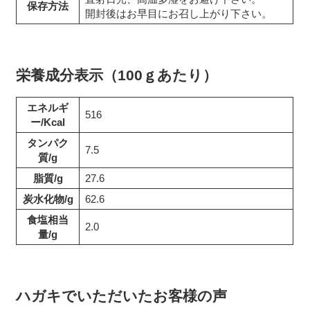
保存方法
開封後はお早目にお召し上がり下さい。
栄養成分表示（100ｇあたり）
エネルギ
516
ー/Kcal
タンパク
7.5
質/g
脂質/g
27.6
炭水化物/g
62.6
食塩相当
2.0
量/g
ハガキでいただいたお客様の声