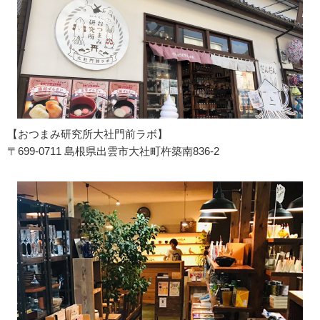
【おつまみ研究所大社門前ラボ】
〒699-0711 島根県出雲市大社町杵築南836-2