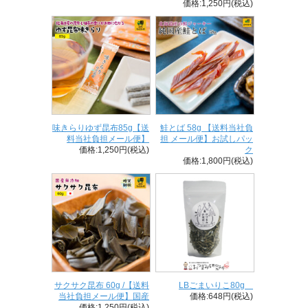
価格:1,250円(税込)
味きらりゆず昆布85g【送
鮭とば 58g 【送料当社負
料当社負担メール便】
担 メール便】お試しパッ
価格:1,250円(税込)
ク
価格:1,800円(税込)
サクサク昆布 60g /【送料
LBごまいりこ80g
当社負担メール便】国産
価格:648円(税込)
価格:1,250円(税込)