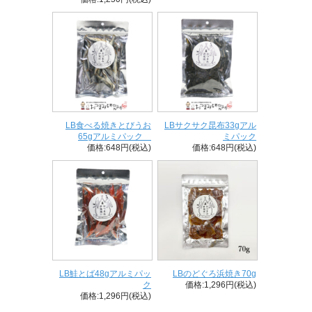
LB食べる焼きとびうお
LBサクサク昆布33gアル
65gアルミパック
ミパック
価格:648円(税込)
価格:648円(税込)
LB鮭とば48gアルミパッ
LBのどぐろ浜焼き70g
ク
価格:1,296円(税込)
価格:1,296円(税込)