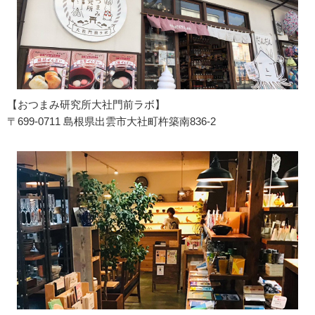
【おつまみ研究所大社門前ラボ】
〒699-0711 島根県出雲市大社町杵築南836-2