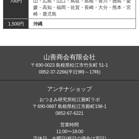
700円
山・広島・山口・鳥取・島根・香川・徳島・愛
媛・高知・福岡・佐賀・長崎・大分・熊本・宮
崎・鹿児島
1,500円
沖縄
山善商会有限会社
〒690-0023 島根県松江市竹矢町 51-1
0852-37-2266(平日9時～17時)
アンテナショップ
おつまみ研究所松江殿町ラボ
〒690-0887 島根県松江市殿町198-1
0852-67-6221
営業時間
11:00〜18:00
定休日 火曜日(祝日の場合は翌日)