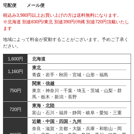
宅配便
メール便
税込み3,980円以上お買い上げの方は送料無料になります。
※北海道 別途830円/東北 別途390円/沖縄 別途720円頂戴いたし
ます
地域によって料金が変動することがございます。予めご了承く
ださい。
1,600円
北海道
東北
1,160円
青森・岩手・秋田・宮城・山形・福島
関東・信越
750円
東京・神奈川・千葉・埼玉・茨城・山梨・群
馬・栃木・新潟・長野
東海・北陸
720円
富山・石川・福井・静岡・岐阜・愛知・三重
近畿・中国・四国・九州
奈良・滋賀・京都・大阪・兵庫・和歌山・岡