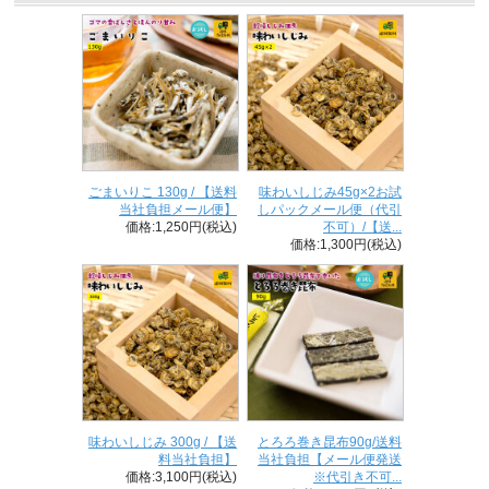
ごまいりこ 130g / 【送料
味わいしじみ45g×2お試
当社負担メール便】
しパックメール便（代引
価格:1,250円(税込)
不可）/【送...
価格:1,300円(税込)
味わいしじみ 300g / 【送
とろろ巻き昆布90g/送料
料当社負担】
当社負担【メール便発送
価格:3,100円(税込)
※代引き不可...