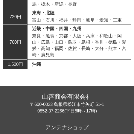
馬・栃木・新潟・長野
東海・北陸
720円
富山・石川・福井・静岡・岐阜・愛知・三重
近畿・中国・四国・九州
奈良・滋賀・京都・大阪・兵庫・和歌山・岡
700円
山・広島・山口・鳥取・島根・香川・徳島・愛
媛・高知・福岡・佐賀・長崎・大分・熊本・宮
崎・鹿児島
1,500円
沖縄
山善商会有限会社
〒690-0023 島根県松江市竹矢町 51-1
0852-37-2266(平日9時～17時)
アンテナショップ