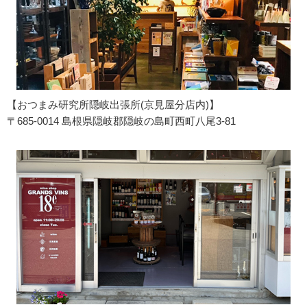
【おつまみ研究所隠岐出張所(京見屋分店内)】
〒685-0014 島根県隠岐郡隠岐の島町西町八尾3-81