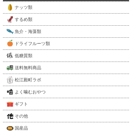
ナッツ類
するめ類
魚介・海藻類
ドライフルーツ類
低糖質類
送料無料商品
松江殿町ラボ
よく噛むおやつ
ギフト
その他
国産品