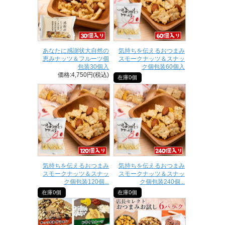
あなたに感謝状大自然の
気持ちを伝えるおつまみ
恵みナッツ＆フルーツ個
スモークナッツ＆スナッ
包装30個入
ク個包装60個入
価格:4,750円(税込)
在庫0個
気持ちを伝えるおつまみ
気持ちを伝えるおつまみ
スモークナッツ＆スナッ
スモークナッツ＆スナッ
ク個包装120個...
ク個包装240個...
在庫0個
在庫0個