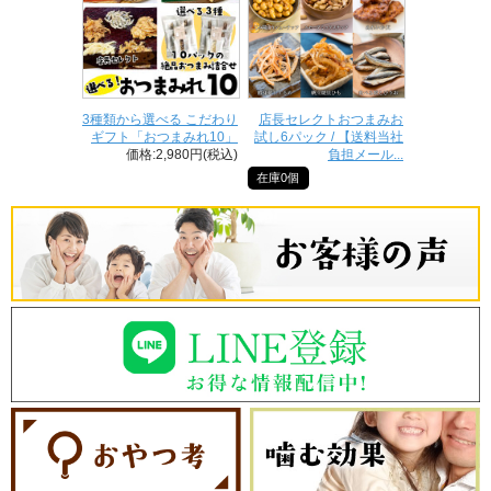
3種類から選べる こだわり
店長セレクトおつまみお
ギフト「おつまみれ10」
試し6パック / 【送料当社
価格:2,980円(税込)
負担メール...
在庫0個