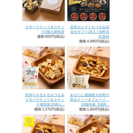
スモークナッツ＆スナッ
店長セレクトおつまみ詰
ク2個入個包装
合せギフト18入 / 送料当
価格:600円(税込)
社負担
価格:4,980円(税込)
気持ちを伝えるおつまみ
あなたに感謝状大自然の
スモークナッツ＆スナッ
恵みナッツ＆フルーツ
ク個包装10個入...
10個包装【送料...
価格:1,570円(税込)
価格:1,800円(税込)