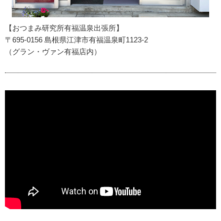
【おつまみ研究所有福温泉出張所】
〒695-0156 島根県江津市有福温泉町1123-2
（グラン・ヴァン有福店内）