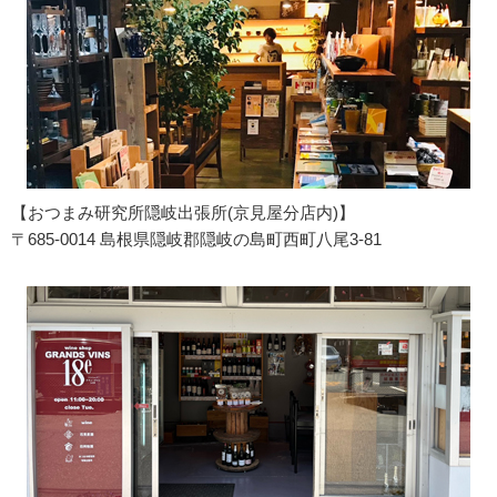
【おつまみ研究所隠岐出張所(京見屋分店内)】
〒685-0014 島根県隠岐郡隠岐の島町西町八尾3-81