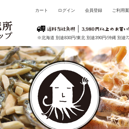
カート
ログイン
会員登録
ご利用
※北海道 別途830円/東北 別途390円/沖縄 別