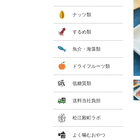
ナッツ類
するめ類
魚介・海藻類
ドライフルーツ類
低糖質類
送料当社負担
松江殿町ラボ
よく噛むおやつ