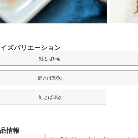
サイズバリエーション
鮭とば66g
鮭とば300g
鮭とば1Kg
品情報