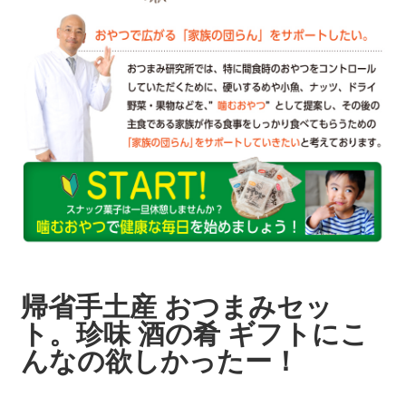
帰省手土産 おつまみセッ
ト。珍味 酒の肴 ギフトにこ
んなの欲しかったー！