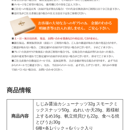
商品情報
しじみ醤油カシューナッツ32g スモークミ
ックスナッツ50g、ぬれいか天28g、殿様献
商品内容
上するめ16g、帆立焼貝ひも22g、食べる焼
とびうお30g
6種×各1パック＝6パック入り