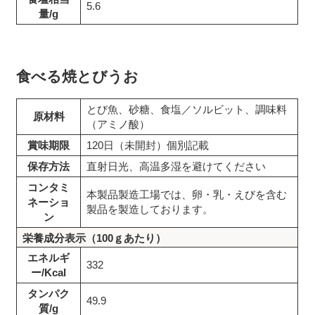
5.6
量/g
食べる焼とびうお
とび魚、砂糖、食塩／ソルビット、調味料
原材料
（アミノ酸）
賞味期限
120日（未開封）個別記載
保存方法
直射日光、高温多湿を避けてください
コンタミ
本製品製造工場では、卵・乳・えびを含む
ネーショ
製品を製造しております。
ン
栄養成分表示（100ｇあたり）
エネルギ
332
ー/Kcal
タンパク
49.9
質/g