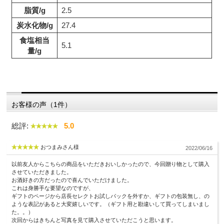
脂質/g
2.5
炭水化物/g
27.4
食塩相当
5.1
量/g
お客様の声（1件）
総評:
5.0
おつまみさん様
2022/06/16
以前友人からこちらの商品をいただきおいしかったので、今回贈り物として購入
させていただきました。
お酒好きの方だったので喜んでいただけました。
これは身勝手な要望なのですが、
ギフトのページから店長セレクトお試しパックを外すか、ギフトの包装無し、の
ような表記があると大変嬉しいです。（ギフト用と勘違いして買ってしまいまし
た。。）
次回からはきちんと写真を見て購入させていただこうと思います。