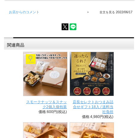
お店からのコメント
2022/06/17
関連商品
スモークナッツ＆スナッ
店長セレクトおつまみ詰
ク2個入個包装
合せギフト18入 / 送料当
価格:600円(税込)
社負担
価格:4,980円(税込)