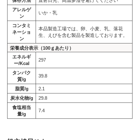
保存方法
直射日光、高温多湿を避けてください
アレルゲ
いか・乳
ン
コンタミ
本品製造工場では、卵、小麦、乳、落花
ネーショ
生、えびを含む製品を製造しております。
ン
栄養成分表示（100ｇあたり）
エネルギ
297
ー/Kcal
タンパク
39.8
質/g
脂質/g
2.1
炭水化物/g
29.8
食塩相当
7.4
量/g