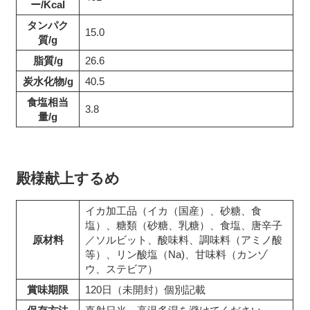
ー/Kcal
タンパク
15.0
質/g
脂質/g
26.6
炭水化物/g
40.5
食塩相当
3.8
量/g
殿様献上するめ
イカ加工品（イカ（国産）、砂糖、食
塩）、糖類（砂糖、乳糖）、食塩、唐辛子
原材料
／ソルビット、酸味料、調味料（アミノ酸
等）、リン酸塩（Na)、甘味料（カンゾ
ウ、ステビア）
賞味期限
120日（未開封）個別記載