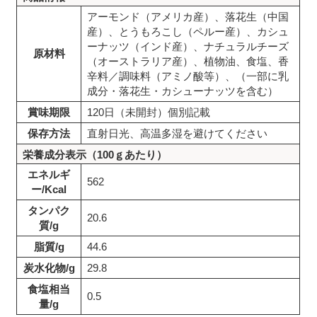
アーモンド（アメリカ産）、落花生（中国
産）、とうもろこし（ペルー産）、カシュ
ーナッツ（インド産）、ナチュラルチーズ
原材料
（オーストラリア産）、植物油、食塩、香
辛料／調味料（アミノ酸等）、（一部に乳
成分・落花生・カシューナッツを含む）
賞味期限
120日（未開封）個別記載
保存方法
直射日光、高温多湿を避けてください
栄養成分表示（100ｇあたり）
エネルギ
562
ー/Kcal
タンパク
20.6
質/g
脂質/g
44.6
炭水化物/g
29.8
食塩相当
0.5
量/g