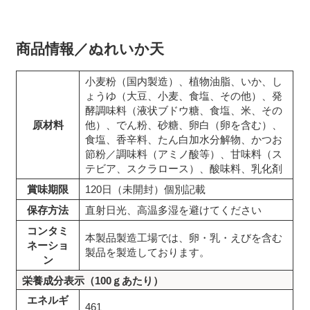
商品情報／ぬれいか天
小麦粉（国内製造）、植物油脂、いか、し
ょうゆ（大豆、小麦、食塩、その他）、発
酵調味料（液状ブドウ糖、食塩、米、その
原材料
他）、でん粉、砂糖、卵白（卵を含む）、
食塩、香辛料、たん白加水分解物、かつお
節粉／調味料（アミノ酸等）、甘味料（ス
テビア、スクラロース）、酸味料、乳化剤
賞味期限
120日（未開封）個別記載
保存方法
直射日光、高温多湿を避けてください
コンタミ
本製品製造工場では、卵・乳・えびを含む
ネーショ
製品を製造しております。
ン
栄養成分表示（100ｇあたり）
エネルギ
461