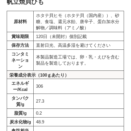
帆立焼貝ひも
ホタテ貝ヒモ（ホタテ貝（国内産））、砂
原材料
糖、食塩、還元水飴、唐辛子、蛋白加水分
解物／調味料（アミノ酸）
賞味期限
120日（未開封）個別記載
保存方法
直射日光、高温多湿を避けてください
コンタミ
本製品製造工場では、卵・乳・えびを含む
ネーショ
製品を製造しております。
ン
栄養成分表示（100ｇあたり）
エネルギ
306
ー/Kcal
タンパク
27.3
質/g
脂質/g
0.2
炭水化物/g
48.9
食塩相当