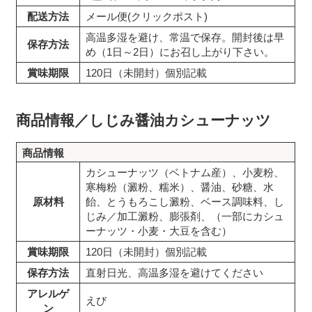
配送方法
メール便(クリックポスト)
高温多湿を避け、常温で保存。開封後は早
保存方法
め（1日～2日）にお召し上がり下さい。
賞味期限
120日（未開封）個別記載
商品情報／しじみ醤油カシューナッツ
商品情報
カシューナッツ（ベトナム産）、小麦粉、
寒梅粉（澱粉、糯米）、醤油、砂糖、水
原材料
飴、とうもろこし澱粉、ベース調味料、し
じみ／加工澱粉、膨張剤、（一部にカシュ
ーナッツ・小麦・大豆を含む）
賞味期限
120日（未開封）個別記載
保存方法
直射日光、高温多湿を避けてください
アレルゲ
えび
ン