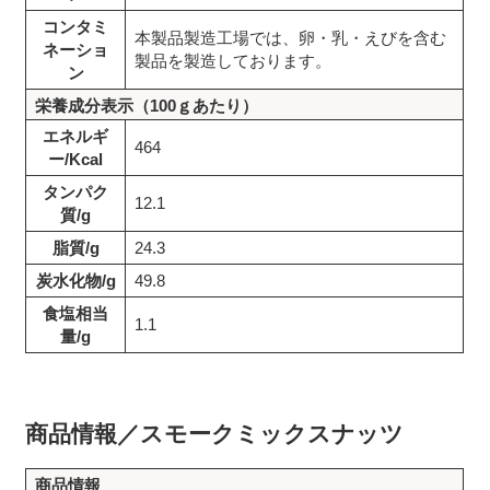
コンタミ
本製品製造工場では、卵・乳・えびを含む
ネーショ
製品を製造しております。
ン
栄養成分表示（100ｇあたり）
エネルギ
464
ー/Kcal
タンパク
12.1
質/g
脂質/g
24.3
炭水化物/g
49.8
食塩相当
1.1
量/g
商品情報／スモークミックスナッツ
商品情報